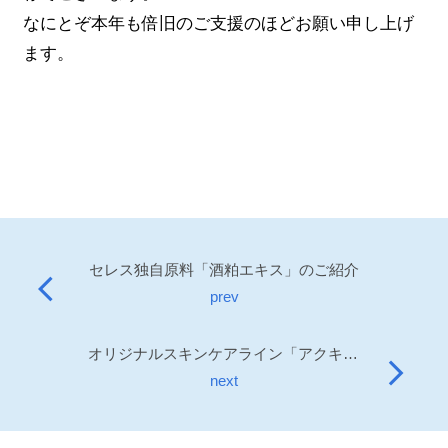
なにとぞ本年も倍旧のご支援のほどお願い申し上げ
ます。
セレス独自原料「酒粕エキス」のご紹介
arrow_back_ios
prev
オリジナルスキンケアライン「アクキュア」パッケージご紹介
arrow_forward_ios
next