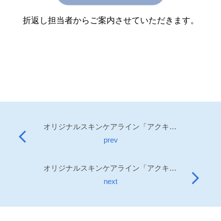
折返し担当者からご案内させていただきます。
オリジナルスキンケアライン「アクキュア」パッケージご紹介
arrow_back_ios
prev
オリジナルスキンケアライン「アクキュア」処方のご紹介
arrow_forward_ios
next