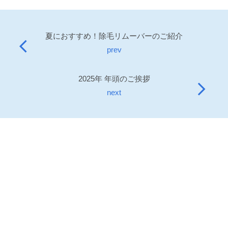
夏におすすめ！除毛リムーバーのご紹介
arrow_back_ios
prev
2025年 年頭のご挨拶
arrow_forward_ios
next